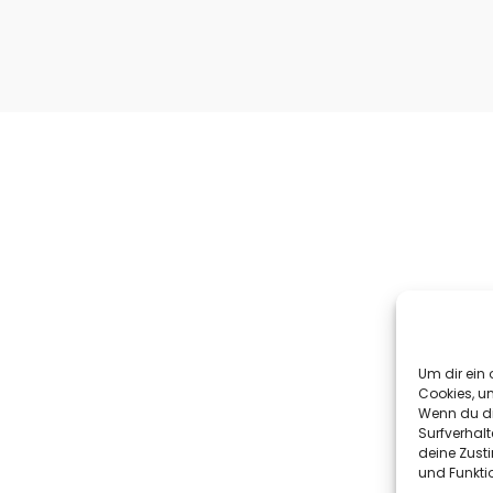
Um dir ein 
Cookies, u
Wenn du di
Surfverhalt
deine Zust
und Funkti